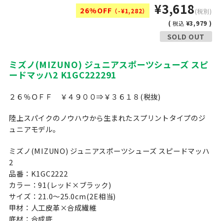
¥3,618
26%OFF
（-¥1,282）
(税別)
(
¥3,979 )
税込
SOLD OUT
ミズノ(MIZUNO) ジュニアスポーツシューズ スピ
ードマッハ2 K1GC222291
２６％ＯＦＦ ￥４９００⇒￥３６１８(税抜)
陸上スパイクのノウハウから生まれたスプリントタイプのジ
ュニアモデル。
ミズノ(MIZUNO) ジュニアスポーツシューズ スピードマッハ
2
品番：K1GC2222
カラー：91(レッド×ブラック)
サイズ：21.0〜25.0cm(2E相当)
甲材：人工皮革×合成繊維
底材：合成底