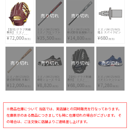
け無料 ]
型付け無料 硬式グ
ラブ刺繍2ヶ所無料
(単色のみ)※縁取
り・影付きの場合、
1ヶ所+3300円(税
売り切れ
売り切れ
込)]
【型付/グラブ刺繍
ミズノ(MIZUNO)
ミズノ(MIZUNO)
ミズノ(MIZUNO)
無料】 ミズノ
ミズノプロ ソフト
軟式野球金属製バッ
陸上 スパイクピン
(MIZUNO) BSSシ
ボール3号革・ゴム
ト Ｖコング02
¥72,000
¥35,500
¥14,800
¥680
ョップ限定 ミズノ
ボール用 FRP製バ
(税別)
(税別)
(税別)
(税別)
プロ 硬式グラブ内
ット CRBN2
野手用
1CJFS10986 6209
HAGAJAPAN スポ
コバオリジナル
1AJGH73050-
6880N 坂本モデル
[ 型付け無料 硬式グ
ラブ刺繍2ヶ所無料
売り切れ
売り切れ
売り切れ
売り切れ
(単色のみ)※縁取
り・影付きの場合、
1ヶ所+3300円(税
込)]
ミズノ(MIZUNO)
ミズノ(MIZUNO)
【型付/グラブ刺繍
ミズノ(MIZUNO)
硬式野球用 木製バ
卓球シューズ ウエ
無料】 ミズノ
バドミントンシュー
ット
ーブメダル6
(MIZUNO) BSSシ
ズ ウエーブクロー
¥12,000
¥8,820
¥68,000
¥7,280
1CJWH20484-TS8
81GA191519
ョップ限定 ミズノ
SPECIAL
(税別)
(税別)
(税別)
(税別)
プロ 硬式グラブ外
EDITION(バドミン
野手用
トン) [ ユニセック
HAGAJAPAN スポ
ス]
コバオリジナル
1AJGH72251-092g
イチローモデル [ 型
付け無料 硬式グラ
※商品在庫について 当店では、実店舗との同時販売を行なっております。
ブ刺繍2ヶ所無料(単
色のみ)※縁取り・
影付きの場合、1ヶ
在庫表示のある商品につきましても稀に在庫切れの場合がございます。 そ
所+3300円(税込)]
の場合は、ご注文後に店舗よりご連絡差し上げます。