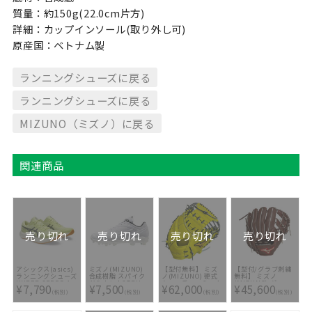
質量：約150g(22.0cm片方)
詳細：カップインソール(取り外し可)
原産国：ベトナム製
ランニングシューズに戻る
ランニングシューズに戻る
MIZUNO（ミズノ）に戻る
関連商品
売り切れ
売り切れ
売り切れ
売り切れ
アシックス(asics)
ミズノ(MIZUNO)
【型付無料】 ミズ
【型付/グラブ刺繍
ランニングシューズ
合成樹脂 スパイク
ノ(MIZUNO) 硬式
無料】 ミズノ
HYPER SPEED 4
ドミナント3TPU
キャッチャーミット
(MIZUNO) グロー
¥7,790
¥7,500
¥62,000
¥45,600
ハイパースピード 4
11GP202201
號SAKEBI Harder
バルエリート
(税別)
(税別)
(税別)
(税別)
1011B874-751
M-R型
JAPAN 硬式グラブ
1AJCH30210-
内野手用
4009 [ ミット型付
1AJGH31313-82 [