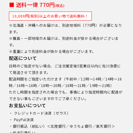
■ 送料一律 770円
(税込)
10,000円(税別)以上のお買い物で送料無料！
※北海道・沖縄へのお届けは、別途地域料（770円）が必要となり
ます。
※離島・一部地域のお届けは、別途料金が掛かる場合がございま
す。
※重量により別途料金が掛かる場合がございます。
配送について
日時のご指定がない場合、ご注文確定後5営業日以内に佐川急便に
て発送させて頂きます。
配送時間をご指定いただけます（午前中／12時～14時／14時～16
時／16時～18時／18時～20時／18時～21時／19時～21時）
ただし時間を指定された場合でも、事情により指定時間内に配達が
できない事もございますのでご了承ください。
お支払いについて
・ クレジットカード決済（ゼウス）
・ PayPal決済
・銀行振込（前払い）＜北陸銀行／ゆうちょ銀行／楽天銀行＞
・代金引換払い