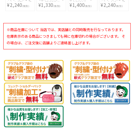
いタイプ 50mm幅
ール S2Y1200 Y
ル MSN64 V
いタイプ 40mm幅
¥2,240
¥1,330
¥1,400
¥2,240
×50m 2巻入 レッ
×50m 2巻入 レッ
(税別)
(税別)
(税別)
(税別)
ド ブルー イエロー
ド グリーン AC-
グリーン AC-
LTPE4050-R/G
LTPE5050-
R/BL/Y/G
※商品在庫について 当店では、実店舗との同時販売を行なっております。
在庫表示のある商品につきましても稀に在庫切れの場合がございます。 そ
の場合は、ご注文後に店舗よりご連絡差し上げます。