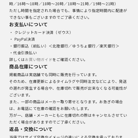
時／16時～18時／18時～20時／18時～21時／19時～21時）
ただし時間を指定された場合でも、事情により指定時間内に配達が
できない事もございますのでご了承ください。
お支払いについて
・ クレジットカード決済（ゼウス）
・ PayPal決済
・銀行振込（前払い）＜北陸銀行／ゆうちょ銀行／楽天銀行＞
・代金引換払い
詳しくは
お買い物ガイド
をご確認ください。
商品在庫について
掲載商品は実店舗でも同時に販売を行っています。
そのため、在庫更新によるタイムラグや同時注文などにより、発送
の遅れが発生する場合や、在庫切れで販売が出来なくなる可能性が
ございます。
また、一部の商品はメーカー取り寄せとなります。お急ぎの場合
は、お電話にて在庫の確認をお願いたします。
万が一、店舗・メーカーともに在庫切れの際はキャンセルさせてい
ただく場合がありますのでご了承ください。
返品・交換について
当店ではサイズ交換やイメージの違いによる交換を承っておりま