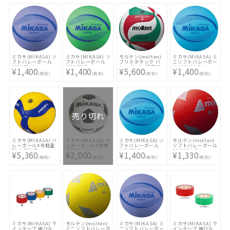
ミカサ(MIKASA) ソ
ミカサ(MIKASA) ソ
モルテン(molten)
ミカサ(MIKASA) ミ
フトバレーボール
フトバレーボール
フリスタテック バ
ニソフトバレーボー
MSN78 V
MSN78 G
レーボール 検定球
ル MSN64 BL
¥1,400
¥1,400
¥5,600
¥1,400
4号球 V4M5000
(税別)
(税別)
(税別)
(税別)
売り切れ
ミカサ(MIKASA) バ
ミカサ(MIKASA) サ
ミカサ(MIKASA) ソ
モルテン(molten)
レーボール4号軽量
ッカーボール5号球
フトバレーボール
ソフトバレーボール
球 小学生用
検定球 SVC50VL
MSN78 BL
S3Y1200 R
¥5,360
¥2,000
¥1,400
¥1,330
V400W-L
WBK
(税別)
(税別)
(税別)
(税別)
ミカサ(MIKASA) ラ
モルテン(molten)
ミカサ(MIKASA) ミ
ミカサ(MIKASA) ラ
インテープ 伸びな
ミニソフトバレーボ
ニソフトバレーボー
インテープ 伸びな