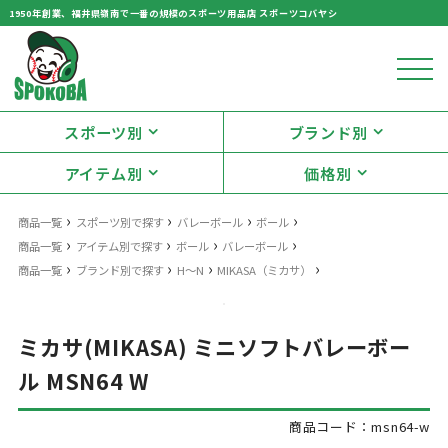
1950年創業、福井県嶺南で一番の規模のスポーツ用品店 スポーツコバヤシ
スポーツ別
ブランド別
アイテム別
価格別
›
›
›
›
商品一覧
スポーツ別で探す
バレーボール
ボール
›
›
›
›
商品一覧
アイテム別で探す
ボール
バレーボール
›
›
›
›
商品一覧
ブランド別で探す
H～N
MIKASA（ミカサ）
ミカサ(MIKASA) ミニソフトバレーボー
ル MSN64 W
商品コード：msn64-w