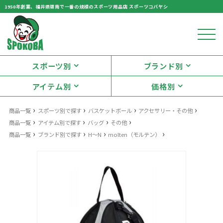
1950年創業、福井県嶺南で一番の規模のスポーツ用品店 スポーツコバヤシ
スポーツ別
ブランド別
アイテム別
価格別
›
›
›
›
商品一覧
スポーツ別で探す
バスケットボール
アクセサリー・その他
›
›
›
›
商品一覧
アイテム別で探す
バッグ
その他
›
›
›
›
商品一覧
ブランド別で探す
H～N
molten（モルテン）