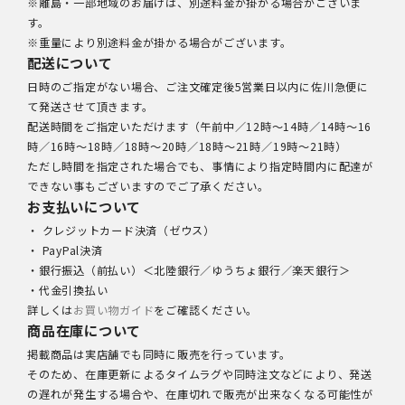
※離島・一部地域のお届けは、別途料金が掛かる場合がございま
す。
※重量により別途料金が掛かる場合がございます。
配送について
日時のご指定がない場合、ご注文確定後5営業日以内に佐川急便に
て発送させて頂きます。
配送時間をご指定いただけます（午前中／12時～14時／14時～16
時／16時～18時／18時～20時／18時～21時／19時～21時）
ただし時間を指定された場合でも、事情により指定時間内に配達が
できない事もございますのでご了承ください。
お支払いについて
・ クレジットカード決済（ゼウス）
・ PayPal決済
・銀行振込（前払い）＜北陸銀行／ゆうちょ銀行／楽天銀行＞
・代金引換払い
詳しくは
お買い物ガイド
をご確認ください。
商品在庫について
掲載商品は実店舗でも同時に販売を行っています。
そのため、在庫更新によるタイムラグや同時注文などにより、発送
の遅れが発生する場合や、在庫切れで販売が出来なくなる可能性が