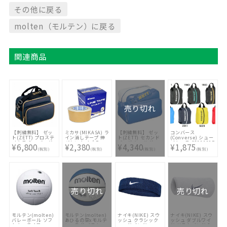
その他に戻る
molten（モルテン）に戻る
関連商品
売り切れ
【刺繍無料】 ゼッ
ミカサ(MIKASA) ラ
【刺繍無料】 ゼッ
コンバース
ト(ZETT) プロステ
イン消しテープ 伸
ト(ZETT) セカンド
(Converse) シュー
イタス ミニバッグ
びないタイプ 7cm
バッグ ショルダー
ズケース C2001097
¥6,800
¥2,380
¥4,340
¥1,875
ショルダータイプ
幅 2巻入 LPE7
タイプ BA593
(税別)
(税別)
(税別)
(税別)
BAP7124-3000 [
2511 [ バッグ刺繍2
バッグ刺繍2ヶ所無
ヶ所無料(単色の
料(単色のみ)※縁取
み)※縁取り・影付
り・影付きの場合、
きの場合、1ヶ所
1ヶ所+3300円(税
+3300円(税込)]
込)]
売り切れ
売り切れ
モルテン(molten)
モルテン(molten)
ナイキ(NIKE) スウ
ナイキ(NIKE) スウ
バレーボール ソフ
あひるの空xモルテ
ッシュ クラシック
ッシュ ダブルワイ
トタッチ 4号
ンコラボ バスケッ
ヘッドバンド
ド リストバンド 2