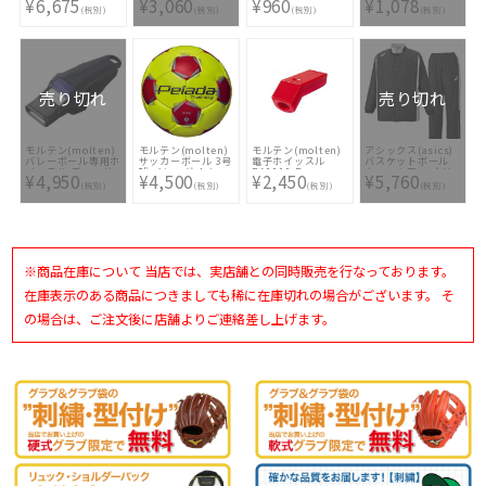
¥6,675
¥3,060
¥960
¥1,078
トボール 5号球
BN1000-463
個セット BN2094-
(税別)
(税別)
(税別)
(税別)
B5C3790-AS
116
売り切れ
売り切れ
モルテン(molten)
モルテン(molten)
モルテン(molten)
アシックス(asics)
バレーボール専用ホ
サッカーボール 3号
電子ホイッスル
バスケットボール
イッスル ディーボ
球 ペレーダ トレー
RA0010-R
ウォームアップ ジ
¥4,950
¥4,500
¥2,450
¥5,760
RA0100-K
ニング F3K9200-
ャケット・パンツ上
(税別)
(税別)
(税別)
(税別)
YR
下セット XBT161-
XBT261-9011
※商品在庫について 当店では、実店舗との同時販売を行なっております。
在庫表示のある商品につきましても稀に在庫切れの場合がございます。 そ
の場合は、ご注文後に店舗よりご連絡差し上げます。