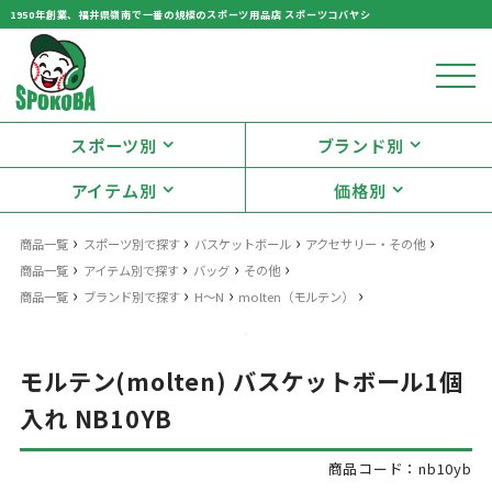
1950年創業、福井県嶺南で一番の規模のスポーツ用品店 スポーツコバヤシ
スポーツ別
ブランド別
アイテム別
価格別
›
›
›
›
商品一覧
スポーツ別で探す
バスケットボール
アクセサリー・その他
›
›
›
›
商品一覧
アイテム別で探す
バッグ
その他
›
›
›
›
商品一覧
ブランド別で探す
H～N
molten（モルテン）
モルテン(molten) バスケットボール1個
入れ NB10YB
商品コード：nb10yb