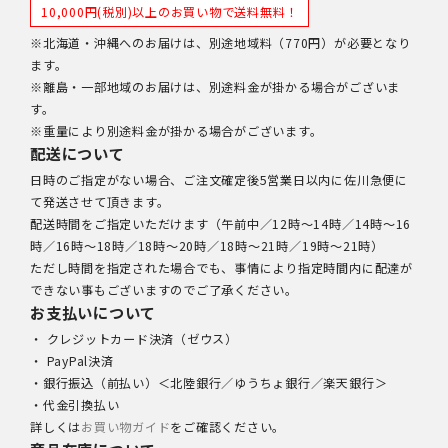
10,000円(税別)以上のお買い物で送料無料！
※北海道・沖縄へのお届けは、別途地域料（770円）が必要となり
ます。
※離島・一部地域のお届けは、別途料金が掛かる場合がございま
す。
※重量により別途料金が掛かる場合がございます。
配送について
日時のご指定がない場合、ご注文確定後5営業日以内に佐川急便に
て発送させて頂きます。
配送時間をご指定いただけます（午前中／12時～14時／14時～16
時／16時～18時／18時～20時／18時～21時／19時～21時）
ただし時間を指定された場合でも、事情により指定時間内に配達が
できない事もございますのでご了承ください。
お支払いについて
・ クレジットカード決済（ゼウス）
・ PayPal決済
・銀行振込（前払い）＜北陸銀行／ゆうちょ銀行／楽天銀行＞
・代金引換払い
詳しくは
お買い物ガイド
をご確認ください。