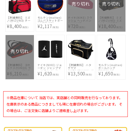
売り切れ
売り切れ
【刺繍無料】 ミズ
モルテン(molten)
ナイキ(NIKE) スウ
【刺繍無料】 ミズ
ノ(MIZUNO) チー
ゴムバスケットボー
ッシュ ヘッドバン
ノ(MIZUNO) ミズ
ムバッグL
ル6号球 GR6
ド NNN07-
ノプロ MP用具ケー
¥8,400
¥2,117
¥720
¥18,400
1FJD3020-62 [ ☆
BGR6-BO
BN1003-677
ス 1FJC000014 [ バ
(税別)
(税別)
(税別)
(税別)
バッグ刺繍2ヶ所無
ッグ刺繍2ヶ所無料
料(単色のみ)※縁取
(単色のみ)※縁取
り・影付きの場合、
り・影付きの場合、
1ヶ所+3300円(税
1ヶ所+3300円(税
込)]
込)]
売り切れ
【刺繍無料】 ヨネ
ナイキ(NIKE) ジョ
【刺繍無料】 ハタ
モルテン(molten)
ックス(YONEX) ラ
ーダン ジャンプマ
ケヤマ
ボールバッグ
ケットバッグ6 (テ
ン リストバンド
(HATAKEYAMA) グ
EB0031-KS
¥6,210
¥1,620
¥13,500
¥1,650
ニス6本用)
GFX 2個セット
ラブミットBOX 3個
(税別)
(税別)
(税別)
(税別)
BAG2132R-187 [
JD1009-010
収納可能 KM-950 [
☆刺繍1ヶ所無料(単
☆バッグ刺繍2ヶ所
色のみ)※縁取り・
無料(単色のみ)※縁
影付きの場合、1ヶ
取り・影付きの場
所+3300円(税込)]
合、1ヶ所+3300円
(税込)]
※商品在庫について 当店では、実店舗との同時販売を行なっております。
在庫表示のある商品につきましても稀に在庫切れの場合がございます。 そ
の場合は、ご注文後に店舗よりご連絡差し上げます。