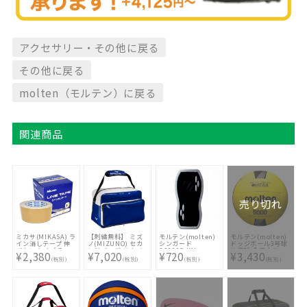
アクセサリー・その他に戻る
その他に戻る
molten（モルテン）に戻る
関連商品
売り切れ
ミカサ(MIKASA) ラ
【刺繍無料】 ミズ
モルテン(molten)
モルテン(molten)
イン消しテープ 伸
ノ(MIZUNO) セカ
シンガード
ドッジボール3号球
びないタイプ 7cm
ンドバッグ エナメ
GG0013-KH
公認球 全日本ドッ
¥2,380
¥7,020
¥720
¥3,430
幅 2巻入 LPE7
ル 1FJDB022-16 [
ジボール選手権試合
(税別)
(税別)
(税別)
(税別)
☆バッグ刺繍2ヶ所
球 D3C5000
無料(単色のみ)※縁
取り・影付きの場
合、1ヶ所+3300円
(税込)]