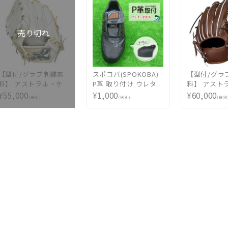
オーダーメイド 選べ
ント カラー マルチカ
る フォント カラー マ
ラー 持込 同時購入 加
ルチカラー 持込 同時
工代金
売り切れ
購入 加工代金
【型付/グラブ刺繍無
スポコバ(SPOKOBA)
【型付/グラ
料】 アストラル・ケ
P革 取り付け ウレタ
料】 アスト
イ(ASTRAL・K) 硬式
ン(釘) 〈スパイク加
イ(ASTRAL
¥55,000
¥1,000
¥60,000
(税別)
(税別)
(税別
グラブ 投手用 左投げ
工〉 加工 補強 強化 保
グラブ 内野手
キャメル リガーレバ
護 カバー Pカバー 取
型 右投用 カ
ック MADE IN
り付け プロセス 皮 革
MADE IN TS
TSURUGA JAPAN
つま先 野球
JAPAN AST-
AST-1K [ 型付け無料
KAFIK [ 
硬式グラブ刺繍2ヶ所
式グラブ刺繍
無料(単色のみ)※縁取
料(単色のみ)
り・影付きの場合、1
り・影付きの
ヶ所+3300円(税込)]
ヶ所+3300円