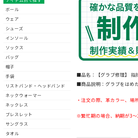
アイテム別で探す
ボール
ウェア
シューズ
インソール
ソックス
バッグ
帽子
■品名：【グラブ修理】 指
手袋
■商品説明：グラブをはめ
リストバンド・ヘッドバンド
ネックウォーマー
・注文の際、革カラー、場
ネックレス
ブレスレット
※繁忙期の場合、納期が3〜
サングラス
タオル