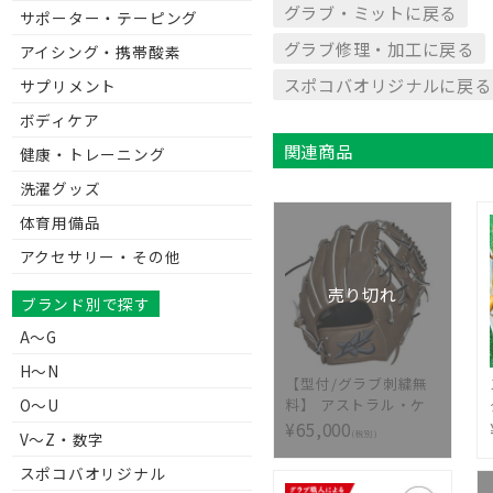
グラブ・ミットに戻る
サポーター・テーピング
グラブ修理・加工に戻る
アイシング・携帯酸素
スポコバオリジナルに戻る
サプリメント
ボディケア
関連商品
健康・トレーニング
洗濯グッズ
体育用備品
アクセサリー・その他
売り切れ
ブランド別で探す
A～G
H～N
【型付/グラブ刺繍無
O～U
料】 アストラル・ケ
イ(ASTRAL・K) 硬式
¥65,000
(税別)
V〜Z・数字
グラブ 内野手用 KRD
型 右投げ Hブラウン
スポコバオリジナル
MADE IN TSURUGA