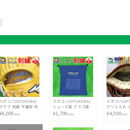
スポコバ(SPOKOBA)
スポコバ(SPOKOBA)
スポコバ(SPO
グラブ 刺繍 平裏部 刺
シューズ袋 グラブ袋
グリス入れ 
繍 2段2色 影 縁 〈刺
刺繍 2段2色 影 縁
〈グラブ修理
¥6,000
¥2,700
¥4,500
(税別)
(税別)
(税別)
繍加工〉 グローブ刺
〈刺繍加工〉 ししゅ
ーブ修理 リ
繍 エンブロイダリー
う オリジナル オーダ
入れ メンテ
ししゅう オリジナル
ーメイド 選べる フォ