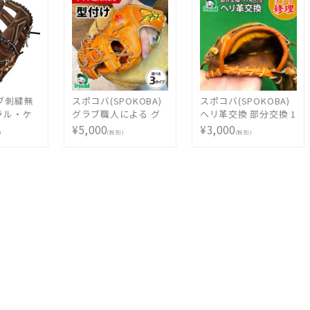
MADE IN TSURUGA
JAPAN AST-NK-IBLK [
型付け無料 硬式グラ
ブ刺繍2ヶ所無料(単色
のみ)※縁取り・影付
きの場合、1ヶ所
+3300円(税込)]
ブ刺繍無
スポコバ(SPOKOBA)
スポコバ(SPOKOBA)
ラル・ケ
グラブ職人による グ
ヘリ革交換 部分交換 1
・K) 硬式
ラブ 型付け (グラブ)
ヶ所 〈グラブ修理〉
¥5,000
¥3,000
)
(税別)
(税別)
用 KRD
選べる3タイプ 〈型付
グローブ修理 リペア
フィ
け〉 型付け 仕上げ 加
お手入れ メンテナン
URUGA
工 野球 グローブ ミッ
ス
KRD-
ト 硬式 軟式 ソフトボ
型付け無料 硬
ール 少年 ジュニア 子
2ヶ所無
供 野球用品 持込 同時
 ※縁取
購入 ハンマー 手もみ
場合、1
(税込)]