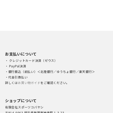
お支払いについて
・ クレジットカード決済（ゼウス）
・ PayPal決済
・銀行振込（前払い）＜北陸銀行／ゆうちょ銀行／楽天銀行＞
・代金引換払い
詳しくは
お買い物ガイド
をご確認ください。
ショップについて
有限会社スポーツコバヤシ
〒914-0063 福井県敦賀市神楽町 1-3-23