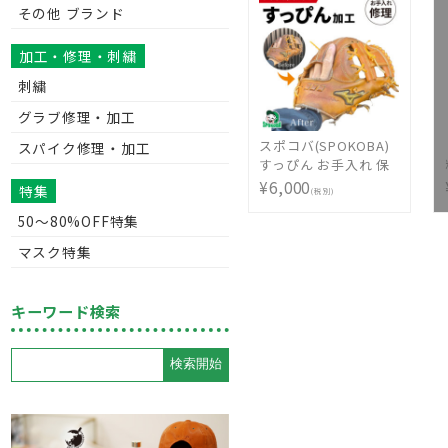
その他 ブランド
JAPAN AST-KRD
25HBR1 [ 型付け無料
硬式グラブ刺繍2ヶ所
加工・修理・刺繍
無料(単色のみ)※縁取
刺繍
り・影付きの場合、1
ヶ所+3300円(税込)]
グラブ修理・加工
スポコバ(SPOKOBA)
スパイク修理・加工
すっぴん お手入れ 保
革 BALLTOWN
¥6,000
特集
(税別)
CLEANING 〈グラブ修
50〜80%OFF特集
理〉 厚化粧 すっぴん
保湿 保革 磨く 牛革 お
マスク特集
手入れ 蘇る 加工 野球
グローブ ミット 硬式
軟式 ソフトボール 少
キーワード検索
年 ジュニア 子供 野球
用品 持込 同時購入 グ
ラブ職人