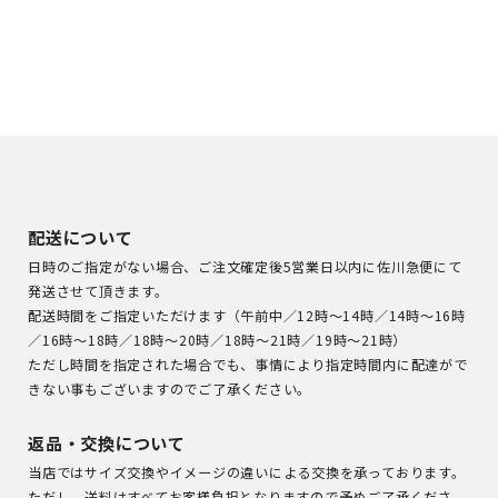
配送について
日時のご指定がない場合、ご注文確定後5営業日以内に佐川急便にて
発送させて頂きます。
配送時間をご指定いただけます（午前中／12時～14時／14時～16時
／16時～18時／18時～20時／18時～21時／19時～21時）
ただし時間を指定された場合でも、事情により指定時間内に配達がで
きない事もございますのでご了承ください。
返品・交換について
当店ではサイズ交換やイメージの違いによる交換を承っております。
ただし、送料はすべてお客様負担となりますので予めご了承くださ