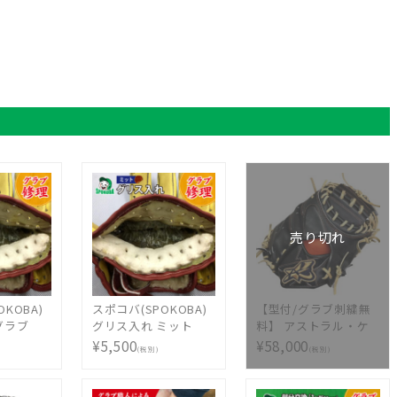
売り切れ
KOBA)
スポコバ(SPOKOBA)
【型付/グラブ刺繍無
グラブ
グリス入れ ミット
料】 アストラル・ケ
〉 グロ
〈グラブ修理〉 グロ
イ(ASTRAL・K) 硬式
¥5,500
¥58,000
(税別)
(税別)
ペア お手
ーブ修理 リペア お手
キャッチャーミット
ナンス
入れ メンテナンス
捕手用 NK型 Iブラッ
ク リガーレバック