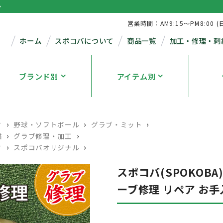
シ
営業時間：AM9:15～PM8:00 (
ホーム
スポコバについて
商品一覧
加工・修理・刺
ブランド別
アイテム別
›
›
›
す
野球・ソフトボール
グラブ・ミット
›
›
繍
グラブ修理・加工
›
›
す
スポコバオリジナル
スポコバ(SPOKOB
ーブ修理 リペア お手