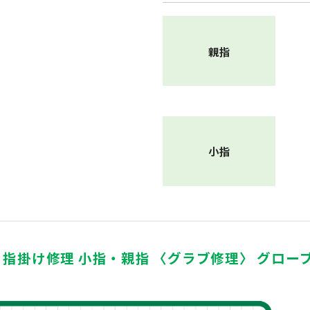
親指
小指
A) 指掛け修理 小指・親指 〈グラブ修理〉 グロー