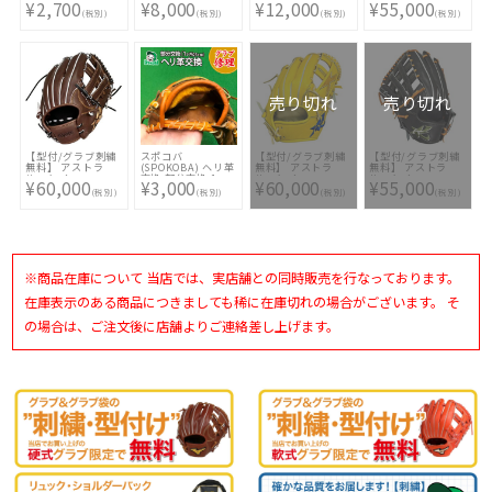
¥2,700
¥8,000
¥12,000
¥55,000
2段2色 影 縁 〈刺繍
〈グラブ修理〉 グ
〈グラブ修理〉 グ
(ASTRAL・K) 硬式
(税別)
(税別)
(税別)
(税別)
加工〉 ししゅう オ
ローブ修理 リペア
ローブ修理 リペア
グラブ 外野手用 鬼
リジナル オーダー
お手入れ メンテナ
お手入れ メンテナ
のボックス型 左投
メイド 選べる フォ
ンス 縫い 修理
ンス 縫い 修理
げRH ワイン MADE
ント カラー マルチ
IN TSURUGA
カラー 持込 同時購
JAPAN AST-8K
入 加工代金
AST-BOX-WINGH [
型付け無料 硬式グ
ラブ刺繍2ヶ所無料
売り切れ
売り切れ
(単色のみ)※縁取
り・影付きの場合、
1ヶ所+3300円(税
込)]
【型付/グラブ刺繍
スポコバ
【型付/グラブ刺繍
【型付/グラブ刺繍
無料】 アストラ
(SPOKOBA) ヘリ革
無料】 アストラ
無料】 アストラ
ル・ケイ
交換 部分交換 1ヶ
ル・ケイ
ル・ケイ
¥60,000
¥3,000
¥60,000
¥55,000
(ASTRAL・K) 硬式
所 〈グラブ修理〉
(ASTRAL・K) 硬式
(ASTRAL・K) 硬式
(税別)
(税別)
(税別)
(税別)
グラブ 内野手用
グローブ修理 リペ
グラブ 内野手用
グラブ 外野手用 ボ
260K型 右投用 カフ
ア お手入れ メンテ
KRD型 右投げ イエ
ックス型 左投げ ブ
ィ MADE IN
ナンス
ロー MADE IN
ラック MADE IN
TSURUGA JAPAN
TSURUGA JAPAN
TSURUGA JAPAN
AST-260K-KAFI12
AST-KRD-26YELL-
AST-8K AST-BOX-
[ 型付け無料 硬式グ
K [ 型付け無料 硬式
BLKH1 [ 型付け無
ラブ刺繍2ヶ所無料
グラブ刺繍2ヶ所無
料 硬式グラブ刺繍2
※商品在庫について 当店では、実店舗との同時販売を行なっております。
(単色のみ) ※縁取
料(単色のみ)※縁取
ヶ所無料(単色の
り・影付きの場合、
り・影付きの場合、
み)※縁取り・影付
1ヶ所+3300円(税
1ヶ所+3300円(税
きの場合、1ヶ所
在庫表示のある商品につきましても稀に在庫切れの場合がございます。 そ
込)]
込)]
+3300円(税込)]
の場合は、ご注文後に店舗よりご連絡差し上げます。