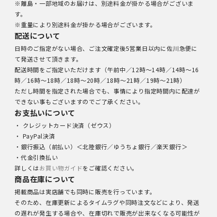
※離島・一部地域のお届けは、別途料金が掛かる場合がございま
す。
※重量により別途料金が掛かる場合がございます。
配送について
日時のご指定がない場合、ご注文確定後5営業日以内に佐川急便に
て発送させて頂きます。
配送時間をご指定いただけます（午前中／12時～14時／14時～16
時／16時～18時／18時～20時／18時～21時／19時～21時）
ただし時間を指定された場合でも、事情により指定時間内に配達が
できない事もございますのでご了承ください。
お支払いについて
・ クレジットカード決済（ゼウス）
・ PayPal決済
・銀行振込（前払い）＜北陸銀行／ゆうちょ銀行／楽天銀行＞
・代金引換払い
詳しくは
お買い物ガイド
をご確認ください。
商品在庫について
掲載商品は実店舗でも同時に販売を行っています。
そのため、在庫更新によるタイムラグや同時注文などにより、発送
の遅れが発生する場合や、在庫切れで販売が出来なくなる可能性が