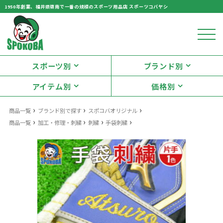
1950年創業、福井県嶺南で一番の規模のスポーツ用品店 スポーツコバヤシ
スポーツ別
ブランド別
アイテム別
価格別
›
›
›
商品一覧
ブランド別で探す
スポコバオリジナル
›
›
›
›
商品一覧
加工・修理・刺繍
刺繍
手袋刺繍