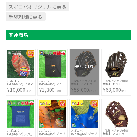
スポコバオリジナルに戻る
手袋刺繍に戻る
関連商品
売り切れ
スポコバ
スポコバ
【型付/グラブ刺繍
【型付/グラブ刺繍
(SPOKOBA) 平裏交
(SPOKOBA) シュー
無料】 アストラ
無料】 ゼット
換 ファーストミッ
ズ袋 グラブ袋 刺繍
ル・ケイ
(ZETT) プロステイ
¥10,000
¥1,800
¥55,000
¥63,000
ト 〈グラブ修理〉
1段2色 影 縁 〈刺繍
(ASTRAL・K) 硬式
タス 硬式オーダー
(税別)
(税別)
(税別)
(税別)
グローブ修理 リペ
加工〉 ししゅう オ
グラブ 外野手用 ボ
グラブ スポコバオ
ア お手入れ メンテ
リジナル オーダー
ックス型 右投げ ブ
リジナル 680型
ナンス
メイド 選べる フォ
ラック MADE IN
BPGPRO ユーティ
ント カラー マルチ
TSURUGA JAPAN
リティ用 [ 型付け無
カラー 持込 同時購
AST-8K AST-BOX-
料 硬式グラブ刺繍2
入 加工代金
BLK1 [ 型付け無料
ヶ所無料(単色の
硬式グラブ刺繍2ヶ
み)※縁取り・影付
所無料(単色のみ)※
きの場合、1ヶ所
縁取り・影付きの場
+3300円(税込)]
合、1ヶ所+3300円
(税込)]
スポコバ
スポコバ
スポコバ
【型付/グラブ刺繍
(SPOKOBA) シュー
(SPOKOBA) グラブ
(SPOKOBA) グラブ
無料】 アストラ
ズ袋 グラブ袋 刺繍
やぶれ修理 1ヶ所
やぶれ修理 3ヶ所
ル・ケイ