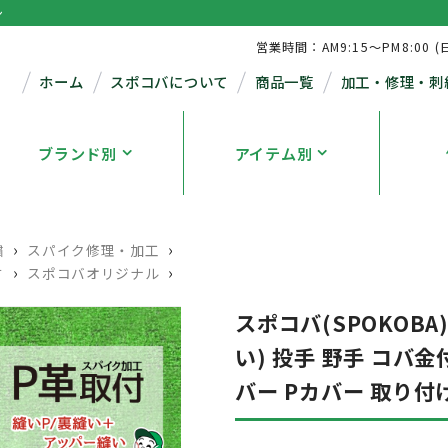
シ
営業時間：AM9:15～PM8:00 (
ホーム
スポコバについて
商品一覧
加工・修理・刺
ブランド別
アイテム別
›
›
繍
スパイク修理・加工
›
›
す
スポコバオリジナル
スポコバ(SPOKOBA
い) 投手 野手 コバ金
バー Pカバー 取り付け