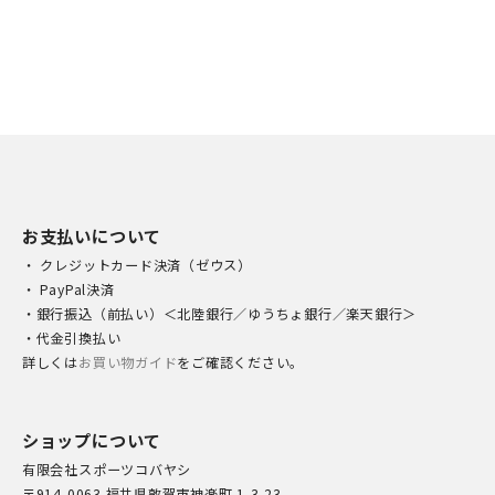
お支払いについて
・ クレジットカード決済（ゼウス）
・ PayPal決済
・銀行振込（前払い）＜北陸銀行／ゆうちょ銀行／楽天銀行＞
・代金引換払い
詳しくは
お買い物ガイド
をご確認ください。
ショップについて
有限会社スポーツコバヤシ
〒914-0063 福井県敦賀市神楽町 1-3-23