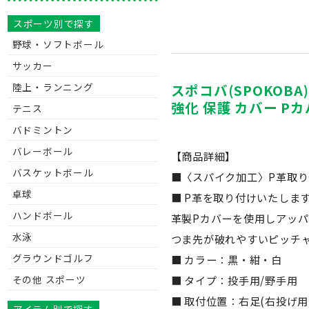
スポーツ別で探す
野球・ソフトボール
サッカー
スポコバ(SPOKOBA
陸上・ランニング
強化 保護 カバー Pカ
テニス
バドミントン
バレーボール
【商品詳細】
バスケットボール
■〈スパイク加工〉P革取り
卓球
■ P革を取り付けいたしま
ハンドボール
革製Pカバーを使用しアッ
水泳
つま先が破れやすいピッチ
グラウンドゴルフ
■ カラー：黒・紺・白
その他 スポーツ
■ タイプ：投手用/野手用
■ 取付位置：右足(右投げ用