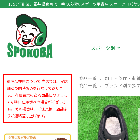
1950年創業、福井県嶺南で一番の規模のスポーツ用品店 スポーツコバヤ
スポーツ別
›
商品一覧
加工・修理・刺
※商品在庫について 当店では、実店
›
商品一覧
ブランド別で探
舗との同時販売を行なっておりま
す。 在庫表示のある商品につきまし
ても稀に在庫切れの場合がございま
す。 その場合は、ご注文後に店舗よ
りご連絡差し上げます。