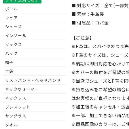
アイテム別で探す
■ 対応サイズ：全て(一部
ボール
■ 素材：牛革製
ウェア
■ 付属品：コバ金
シューズ
インソール
【ご注意】
ソックス
※P革は、スパイクのつま
バッグ
※P革のサイズは、シュー
帽子
※納期は即日対応を心がけ
手袋
※カバーの取付をご希望の
リストバンド・ヘッドバンド
※当店でシューズとP革を同
※持ち込みをご希望の場合
ネックウォーマー
はお客様のご負担となります
ネックレス
※加工後のキャンセル・返
ブレスレット
※一部、加工できない商品も
サングラス
※商品画像のカラーは、ご
タオル