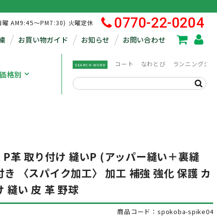
0770-22-0204
日曜 AM9:45～PM7:30) 火曜定休
繍
お買い物ガイド
お知らせ
お問い合わせ
コート
なわとび
ランニングシュ
SEARCH WORD
価格別
) P革 取り付け 縫いP (アッパー縫い＋裏縫
付き 〈スパイク加工〉 加工 補強 強化 保護 カ
 縫い 皮 革 野球
商品コード：spokoba-spike04