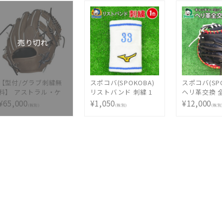
オーダーメイド 選べ
ナンス
る フォント カラー マ
ルチカラー 持込 同時
購入 加工代金
売り切れ
【型付/グラブ刺繍無
スポコバ(SPOKOBA)
スポコバ(SPO
料】 アストラル・ケ
リストバンド 刺繍 1
ヘリ革交換 
イ(ASTRAL・K) 硬式
個 1色 〈刺繍加工〉
ャッチャー
¥65,000
¥1,050
¥12,000
(税別)
(税別)
(税別
グラブ 内野手用 KRD
ししゅう オリジナル
〈グラブ修理
型 右投げ Hブラウン
オーダーメイド 選べ
ーブ修理 リ
MADE IN TSURUGA
る フォント カラー マ
入れ メンテ
JAPAN AST-KRD
ルチカラー 持込 同時
25HBR2 ベルト一体 [
購入 加工代金
型付け無料 硬式グラ
ブ刺繍2ヶ所無料(単色
のみ)※縁取り・影付
きの場合、1ヶ所
+3300円(税込)]