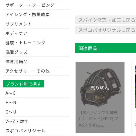
サポーター・テーピング
アイシング・携帯酸素
スパイク修理・加工に戻る
サプリメント
スポコバオリジナルに戻る
ボディケア
健康・トレーニング
関連商品
洗濯グッズ
体育用備品
アクセサリー・その他
ブランド別で探す
売り切れ
A～G
H～N
O～U
【型付/グラブ刺繍無
料】 ゼット(ZETT) プ
V〜Z・数字
ロステイタス 硬式オ
¥63,500
(税別)
ーダーグラブ スポコ
スポコバオリジナル
バオリジナル 296型