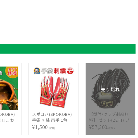
売り切れ
KOBA)
スポコバ(SPOKOBA)
【型付/グラブ刺繍無
ベロまわ
手袋 刺繍 両手 1色
料】 ゼット(ZETT) プ
ラブ修
〈刺繍加工〉 バッテ
ロステイタス 硬式オ
¥1,500
¥57,300
(税別)
(税別)
ブ修理 リ
ィング 手袋 グローブ
ーダーグラブ スポコ
れ メンテ
ししゅう オリジナル
バオリジナル 521型