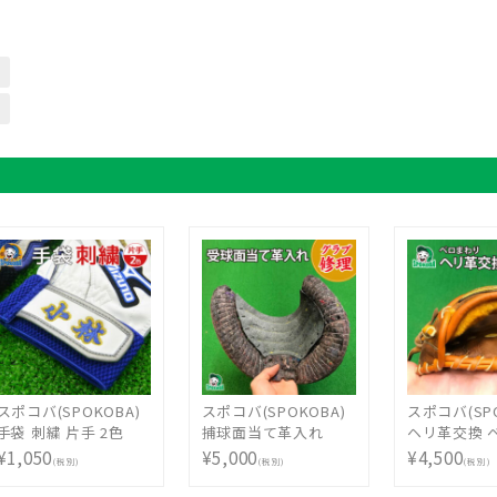
スポコバ(SPOKOBA)
スポコバ(SPOKOBA)
スポコバ(SPO
手袋 刺繍 片手 2色
捕球面当て革入れ
ヘリ革交換 
〈刺繍加工〉 バッテ
〈グラブ修理〉 グロ
り交換 〈グ
¥1,050
¥5,000
¥4,500
(税別)
(税別)
(税別)
ィング 手袋 グローブ
ーブ修理 リペア お手
理〉 グロー
ししゅう オリジナル
入れ メンテナンス
ペア お手入