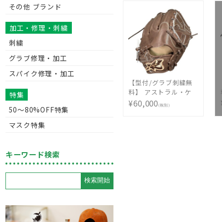
その他 ブランド
3700N 今宮モデル
BPGPRO 内野手用 [
型付け無料 硬式グラ
加工・修理・刺繍
ブ刺繍2ヶ所無料(単色
刺繍
のみ)※縁取り・影付
きの場合、1ヶ所
グラブ修理・加工
+3300円(税込)]
スパイク修理・加工
【型付/グラブ刺繍無
料】 アストラル・ケ
特集
イ(ASTRAL・K) 硬式
¥60,000
(税別)
50〜80%OFF特集
グラブ 投手用 右投LH
ほうじ茶ブラウン リ
マスク特集
ガーレバック MADE
IN TSURUGA JAPAN
AST-LG1K-HBRT [ 型
キーワード検索
付け無料 硬式グラブ
刺繍2ヶ所無料(単色の
み)※縁取り・影付き
の場合、1ヶ所+3300
円(税込)]