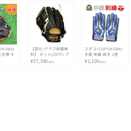
オーダーメイド 選べ
BPGPRO 投手用 [ 型
る フォント カラー マ
付け無料 硬式グラブ
ルチカラー 持込 同時
刺繍2ヶ所無料(単色の
購入 加工代金
み)※縁取り・影付き
の場合、1ヶ所+3300
円(税込)]
KOBA)
【型付/グラブ刺繍無
スポコバ(SPOKOBA)
全交換 キ
料】 ゼット(ZETT) プ
手袋 刺繍 両手 2色
ミット
ロステイタス 硬式オ
〈刺繍加工〉 バッテ
¥57,300
¥2,100
)
(税別)
(税別)
〉 グロ
ーダーグラブ スポコ
ィング 手袋 グローブ
ペア お手
バオリジナル 778型
ししゅう オリジナル
ナンス
BPGPRO 左投げ外野
オーダーメイド 選べ
手用 [ 型付け無料 硬
る フォント カラー マ
式グラブ刺繍2ヶ所無
ルチカラー 持込 同時
料(単色のみ)※縁取
購入 加工代金
り・影付きの場合、1
ヶ所+3300円(税込)]