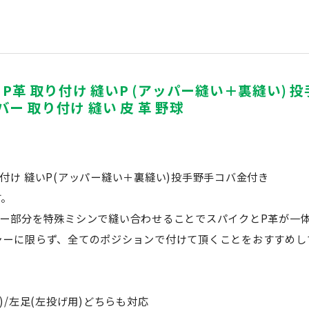
) P革 取り付け 縫いP (アッパー縫い＋裏縫い) 
バー 取り付け 縫い 皮 革 野球
付け 縫いP(アッパー縫い＋裏縫い)投手野手コバ金付き
す。
パー部分を特殊ミシンで縫い合わせることでスパイクとP革が一
ャーに限らず、全てのポジションで付けて頂くことをおすすめし
)/左足(左投げ用)どちらも対応