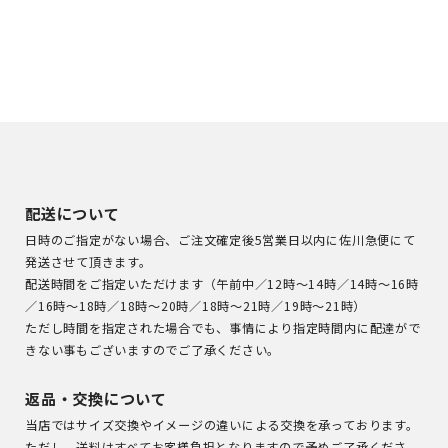
配送について
日時のご指定がない場合、ご注文確定後5営業日以内に佐川急便にて
発送させて頂きます。
配送時間をご指定いただけます（午前中／12時～14時／14時～16時
／16時～18時／18時～20時／18時～21時／19時～21時）
ただし時間を指定された場合でも、事情により指定時間内に配達がで
きない事もございますのでご了承ください。
返品・交換について
当店ではサイズ交換やイメージの違いによる交換を承っております。
ただし、送料はすべてお客様負担となりますので予めご了承くださ