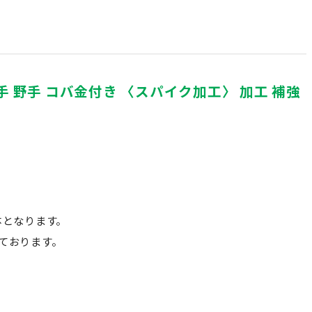
投手 野手 コバ金付き 〈スパイク加工〉 加工 補強
体となります。
ております。