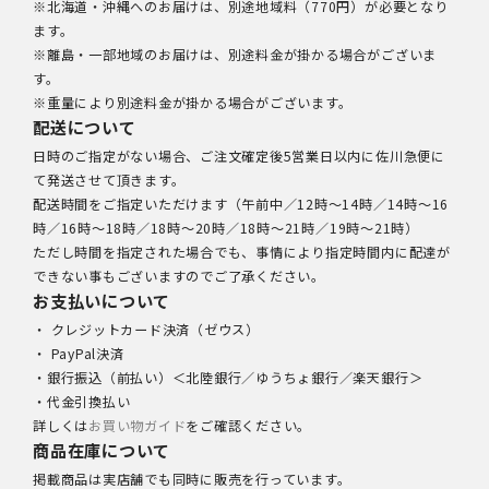
※北海道・沖縄へのお届けは、別途地域料（770円）が必要となり
ます。
※離島・一部地域のお届けは、別途料金が掛かる場合がございま
す。
※重量により別途料金が掛かる場合がございます。
配送について
日時のご指定がない場合、ご注文確定後5営業日以内に佐川急便に
て発送させて頂きます。
配送時間をご指定いただけます（午前中／12時～14時／14時～16
時／16時～18時／18時～20時／18時～21時／19時～21時）
ただし時間を指定された場合でも、事情により指定時間内に配達が
できない事もございますのでご了承ください。
お支払いについて
・ クレジットカード決済（ゼウス）
・ PayPal決済
・銀行振込（前払い）＜北陸銀行／ゆうちょ銀行／楽天銀行＞
・代金引換払い
詳しくは
お買い物ガイド
をご確認ください。
商品在庫について
掲載商品は実店舗でも同時に販売を行っています。