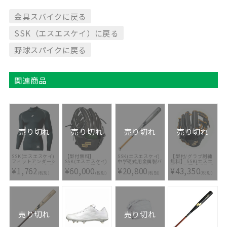
金具スパイクに戻る
SSK（エスエスケイ）に戻る
野球スパイクに戻る
関連商品
売り切れ
売り切れ
売り切れ
売り切れ
SSK(エスエスケイ)
【型付無料】
SSK(エスエスケイ)
【型付/グラブ刺繍
フィットアンダーシ
SSK(エスエスケイ)
中学硬式用金属製バ
無料】 SSK(エスエ
ャツ ハイネック 長
プロエッジ 硬式 オ
ット スカイビート
スケイ) 硬式グラブ
¥1,762
¥60,000
¥20,800
¥43,350
袖 SCB019HL-90
ーダーグラブ スポ
31K-LF JH
プロエッジ 内野手
(税別)
(税別)
(税別)
(税別)
コバオリジナル
SBB2004-9690
用 PEK3455L21-
PEO866GKE プロ
9047 [ 型付け無料
モデル内野手用大
硬式グラブ刺繍2ヶ
サイズ6S [ 型付け
所無料(単色のみ)※
無料 ]
縁取り・影付きの場
合、1ヶ所+3300円
(税込)]
売り切れ
売り切れ