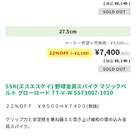
(
¥8,140 )
税込
SOLD OUT
27.5cm
メーカー希望小売価格：¥9,500
(税別)
¥7,400
22%OFF
（-¥2,100）
(税別)
(
¥8,140 )
税込
SOLD OUT
SSK(エスエスケイ) 野球金具スパイク マジックベ
ルト グローロード TT-V-W SSF3007-1010
２２％ＯＦＦ ￥９５００⇒￥７４００(税抜)
グリップ力と安定感を兼ね備えた突き上げ緩和の埋め込み金
具スパイク。