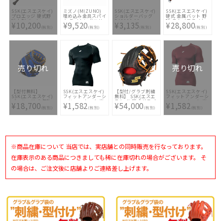
SSK(エスエスケイ)
ミズノ(MIZUNO)
SSK(エスエスケイ)
SSK(エスエスケイ)
プロエッジ 硬式野
埋め込み金具スパイ
ショルダーバッグ
硬式 金属バット 野
球木製バット
ク ライトレボエリ
BA8000-10
球 スカイフライト
¥10,200
¥9,520
¥3,135
¥28,800
EBB3010-G6
ート 11GM211101
HZ EBB1107-9038
(税別)
(税別)
(税別)
(税別)
売り切れ
売り切れ
【型付無料】
SSK(エスエスケイ)
【型付/グラブ刺繍
SSK(エスエスケイ)
SSK(エスエスケイ)
フィットアンダーシ
無料】 SSK(エスエ
フィットアンダーシ
プロエッジ 少年軟
ャツ ローネック 半
スケイ) 硬式グラブ
ャツ ローネック 半
¥18,700
¥1,582
¥54,000
¥1,582
式キャッチャーミッ
袖 SCB019LH-90
プロエッジ 内野手
袖 SCB019LH-22
(税別)
(税別)
(税別)
(税別)
ト 限定 梅野モデル
用 スポコバオリジ
PEJMT2PRO21-
ナル PEO866-9033
9060
[ 型付け無料 硬式グ
ラブ刺繍2ヶ所無料
(単色のみ)※縁取
り・影付きの場合、
1ヶ所+3300円(税
※商品在庫について 当店では、実店舗との同時販売を行なっております。
込)]
在庫表示のある商品につきましても稀に在庫切れの場合がございます。 そ
の場合は、ご注文後に店舗よりご連絡差し上げます。