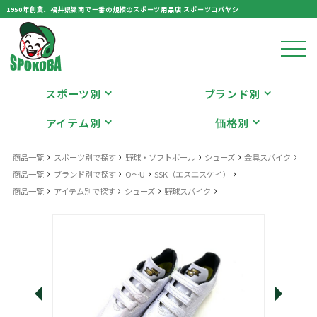
1950年創業、福井県嶺南で一番の規模のスポーツ用品店 スポーツコバヤシ
スポーツ別
ブランド別
アイテム別
価格別
›
›
›
›
›
商品一覧
スポーツ別で探す
野球・ソフトボール
シューズ
金具スパイク
›
›
›
›
商品一覧
ブランド別で探す
O～U
SSK（エスエスケイ）
›
›
›
›
商品一覧
アイテム別で探す
シューズ
野球スパイク