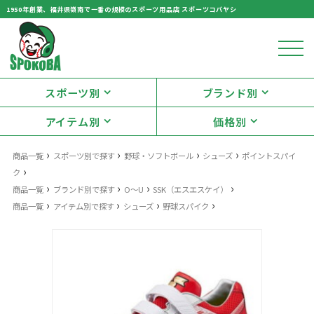
1950年創業、福井県嶺南で一番の規模のスポーツ用品店 スポーツコバヤシ
スポーツ別
ブランド別
アイテム別
価格別
›
›
›
›
商品一覧
スポーツ別で探す
野球・ソフトボール
シューズ
ポイントスパイ
›
ク
›
›
›
›
商品一覧
ブランド別で探す
O～U
SSK（エスエスケイ）
›
›
›
›
商品一覧
アイテム別で探す
シューズ
野球スパイク