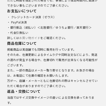
ただし時間を指定された場合でも、事情により指定時間内に配達が
できない事もございますのでご了承ください。
お支払いについて
・ クレジットカード決済（ゼウス）
・ PayPal決済
・銀行振込（前払い）＜北陸銀行／ゆうちょ銀行／楽天銀行＞
・代金引換払い
詳しくは
お買い物ガイド
をご確認ください。
商品在庫について
掲載商品は実店舗でも同時に販売を行っています。
そのため、在庫更新によるタイムラグや同時注文などにより、発送
の遅れが発生する場合や、在庫切れで販売が出来なくなる可能性が
ございます。
また、一部の商品はメーカー取り寄せとなります。お急ぎの場合
は、お電話にて在庫の確認をお願いたします。
万が一、店舗・メーカーともに在庫切れの際はキャンセルさせてい
ただく場合がありますのでご了承ください。
返品・交換について
当店ではサイズ交換やイメージの違いによる交換を承っておりま
す。