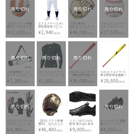
売り切れ
売り切れ
売り切れ
【型付/グラブ刺繍
エスエスケイ(SSK)
【型付無料】
SSK(エスエスケイ)
無料】 SSK(エスエ
野球練習用 3Dジュ
SSK(エスエスケイ)
テクニカルピッチ
スケイ) ソフトボー
ニアショートフィッ
野球 硬式 捕手 キャ
TP001
¥12,420
¥2,940
¥44,000
¥27,500
ルグラブ レディー
トパンツ PUP007S
ッチャーミット 新
(税別)
(税別)
(税別)
(税別)
ス オールラウンド
ラベル
用 SSL2060-3510 [
PEKM04424-1290
型付け無料 ソフト
[ ミット型付け無料
グラブ刺繍2ヶ所無
]
料(単色のみ)]
売り切れ
売り切れ
売り切れ
【刺繍無料】 エス
SSK(エスエスケイ)
SSK(エスエスケイ)
SSK(エスエスケイ)
エスケイ(SSK) バッ
フィットアンダーシ
一般軟式野球用バッ
硬式野球用金属製バ
トケース 5-6本入れ
ャツ ローネック 長
ト FRP製 MM18
ット ビートフライ
¥7,200
¥1,682
¥36,000
¥28,800
bh5001-1070 [ ☆
袖 SCB019LL-90
SBB4023-20
ト HT-LF
(税別)
(税別)
(税別)
(税別)
バッグ刺繍2ヶ所無
EBB1104-3090
料(単色のみ)※縁取
り・影付きの場合、
1ヶ所+3300円(税
込)]
売り切れ
売り切れ
SSK(エスエスケイ)
【型付/グラブ刺繍
ミズノ(MIZUNO)
ゼット(ZETT) 樹脂
プロエッジ バッテ
無料】 SSK(エスエ
野球 埋め込み金具
底 ポイントスパイ
ィング手袋 両手用
スケイ) 硬式グラブ
スパイク ライトレ
ク 3本ベルト スー
¥4,900
¥46,400
¥9,000
¥6,650
EBG6000W
PROEDGE プロエ
ボエリート
パーグランドジャッ
(税別)
(税別)
(税別)
(税別)
ッジ 一塁手用
11GM211100
ク MP