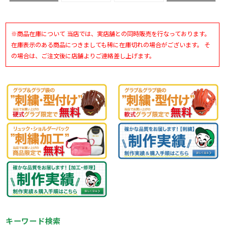
PKWF13026-4012
BSR2786MP-1919
[ 型付け無料 硬式グ
ラブ刺繍2ヶ所無料
(単色のみ)※縁取
り・影付きの場合、
1ヶ所+3300円(税
※商品在庫について 当店では、実店舗との同時販売を行なっております。
込)]
在庫表示のある商品につきましても稀に在庫切れの場合がございます。 そ
の場合は、ご注文後に店舗よりご連絡差し上げます。
キーワード検索