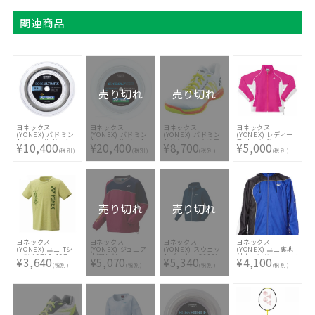
関連商品
売り切れ
売り切れ
ヨネックス
ヨネックス
ヨネックス
ヨネックス
(YONEX) バドミン
(YONEX) バドミン
(YONEX) バドミン
(YONEX) レディー
トンロールガット
トン ロールガット
トンシューズ パワ
ス ウィンドウォー
¥10,400
¥20,400
¥8,700
¥5,000
100m BG66アルテ
200m エクスボルト
ークッション コン
マーシャツ
(税別)
(税別)
(税別)
(税別)
ィマックス
65 BGXB65-200
フォート Z ワイド
BG66UM-1
ミッド
SHBCFZ3WM-011
売り切れ
売り切れ
ヨネックス
ヨネックス
ヨネックス
ヨネックス
(YONEX) ユニ Tシ
(YONEX) ジュニア
(YONEX) スウェッ
(YONEX) ユニ裏地
ャツ 16710-467
中綿Vブレーカー
トパーカー 30061-
付ウィンドウォーマ
¥3,640
¥5,070
¥5,340
¥4,100
90068J-443
169
ーシャツ 70081-
(税別)
(税別)
(税別)
(税別)
472