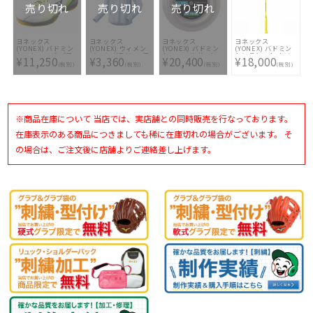
売り切れ
売り切れ
売り切れ
ヨネックス
ヨネックス
ヨネックス
ヨネックス
(YONEX) バドミン
(YONEX) ウィメン
(YONEX) バドミン
(YONEX) バドミン
トンシューズ パワ
ズ ロングスリーブT
トンロールガット
トンラケット ナノ
¥11,250
¥3,360
¥20,400
¥18,000
ークッション65Z3S
シャツ 16604-308
200m BG66フォー
フレア 1000 ゲーム
(税別)
(税別)
(税別)
(税別)
スリム SHB65Z3S-
ス BG66F-2
NF1000G-824
656
※商品在庫について 当店では、実店舗との同時販売を行なっております。
在庫表示のある商品につきましても稀に在庫切れの場合がございます。 そ
の場合は、ご注文後に店舗よりご連絡差し上げます。