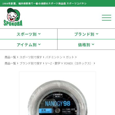
1950年創業、福井県嶺南で一番の規模のスポーツ用品店 スポーツコバヤシ
スポーツ別
ブランド別
アイテム別
価格別
›
›
›
›
商品一覧
スポーツ別で探す
バドミントン
ガット
›
›
›
›
商品一覧
ブランド別で探す
V〜Z・数字
YONEX（ヨネックス）