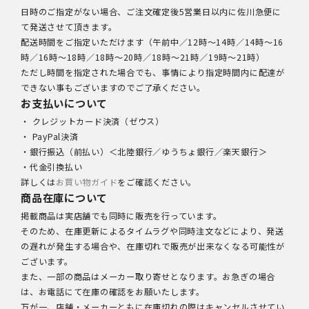
日時のご指定がない場合、ご注文確定後5営業日以内に佐川急便に
て発送させて頂きます。
配送時間をご指定いただけます（午前中／12時～14時／14時～16
時／16時～18時／18時～20時／18時～21時／19時～21時）
ただし時間を指定された場合でも、事情により指定時間内に配達が
できない事もございますのでご了承ください。
お支払いについて
・ クレジットカード決済（ゼウス）
・ PayPal決済
・銀行振込（前払い）＜北陸銀行／ゆうちょ銀行／楽天銀行＞
・代金引換払い
詳しくは
お買い物ガイド
をご確認ください。
商品在庫について
掲載商品は実店舗でも同時に販売を行っています。
そのため、在庫更新によるタイムラグや同時注文などにより、発送
の遅れが発生する場合や、在庫切れで販売が出来なくなる可能性が
ございます。
また、一部の商品はメーカー取り寄せとなります。お急ぎの場合
は、お電話にて在庫の確認をお願いたします。
万が一、店舗・メーカーともに在庫切れの際はキャンセルさせてい