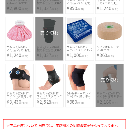
ジュニア ヒザサポ
膝サポーター(1個入
アイスバッグ Ｓサ
ボディーメイト
ーター
り) V2MY000190
イズ アイシング 氷
Bodymate 足首
¥2,800
¥1,337
¥850
¥1,240
のう
(足首用サポーター
(税別)
(税別)
(税別)
(税別)
1枚入り 左右兼用)1
枚入り
売り切れ
ザムスト(ZAMST)
ミズノ(MIZUNO)
ザムスト(ZAMST)
キネシオロジーテー
アイスバッグ Ｌサ
膝サポーター(1個入
コールド＆ホットパ
プ 25mm
イズ アイシング 氷
り) V2MY000196
ック
¥1,240
¥1,337
¥1,000
¥360
のう
(税別)
(税別)
(税別)
(税別)
売り切れ
ザムスト(ZAMST)
ザムスト(ZAMST)
D&M(ディーアンド
ザムスト(ZAMST)
アイシング肩用サポ
フィルミスタアンク
エム) DM 膝サポー
ふくらはぎ用サポー
ーター ＩＷ−2
ル 足首サポーター
ター ニーキャップ
ター CS-1
¥3,430
¥2,528
¥980
¥2,180
#837
(税別)
(税別)
(税別)
(税別)
※商品在庫について 当店では、実店舗との同時販売を行なっております。