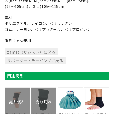
Ｓ(65〜75cm)、Ｍ(75〜85cm)、Ｌ(85〜95cm)、ＬＬ
(95〜105cm)、３Ｌ(105〜115cm)
素材
ポリエステル、ナイロン、ポリウレタン
ゴム、レーヨン、ポリアセタール、ポリプロピレン
備考：男女兼用
zamst（ザムスト）に戻る
サポーター・テーピングに戻る
関連商品
売り切れ
売り切れ
ザムスト(ZAMST)
ミズノ(MIZUNO)
ザムスト(ZAMST)
ザムスト(ZAMST)