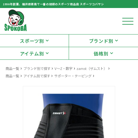
1950年創業、福井県嶺南で一番の規模のスポーツ用品店 スポーツコバヤシ
スポーツ別
ブランド別
アイテム別
価格別
›
›
›
›
商品一覧
ブランド別で探す
V〜Z・数字
zamst（ザムスト）
›
›
›
商品一覧
アイテム別で探す
サポーター・テーピング