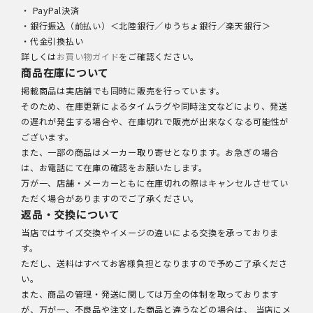
・ PayPal決済
・銀行振込（前払い）＜北陸銀行／ゆうちょ銀行／楽天銀行＞
・代金引換払い
詳しくは
お買い物ガイド
をご確認ください。
商品在庫について
掲載商品は実店舗でも同時に販売を行っています。
そのため、在庫更新によるタイムラグや同時注文などにより、発送
の遅れが発生する場合や、在庫切れで販売が出来なくなる可能性が
ございます。
また、一部の商品はメーカー取り寄せとなります。お急ぎの場合
は、お電話にて在庫の確認をお願いたします。
万が一、店舗・メーカーともに在庫切れの際はキャンセルさせてい
ただく場合がありますのでご了承ください。
返品・交換について
当店ではサイズ交換やイメージの違いによる交換を承っておりま
す。
ただし、送料はすべてお客様負担となりますので予めご了承くださ
い。
また、商品の管理・発送に関しては万全の体制を取っております
が、万が一、不良品や注文した商品と違うなどの場合は、 当店にメ