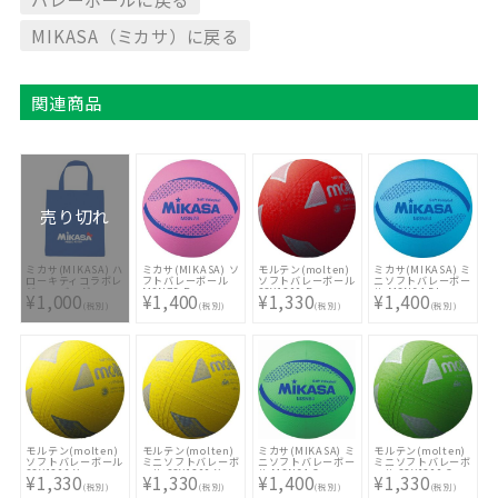
MIKASA（ミカサ）に戻る
関連商品
売り切れ
ミカサ(MIKASA) ハ
ミカサ(MIKASA) ソ
モルテン(molten)
ミカサ(MIKASA) ミ
ローキティコラボレ
フトバレーボール
ソフトバレーボール
ニソフトバレーボー
ジャーバッグ
MSN78-P
S3Y1200 R
ル MSN64 BL
¥1,000
¥1,400
¥1,330
¥1,400
BA21-KT2-BL
(税別)
(税別)
(税別)
(税別)
モルテン(molten)
モルテン(molten)
ミカサ(MIKASA) ミ
モルテン(molten)
ソフトバレーボール
ミニソフトバレーボ
ニソフトバレーボー
ミニソフトバレーボ
S3Y1200 Y
ール S2Y1200 Y
ル MSN64 G
ール S2Y1200 G
¥1,330
¥1,330
¥1,400
¥1,330
(税別)
(税別)
(税別)
(税別)