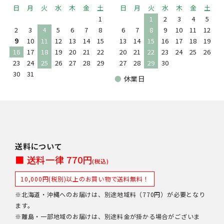
日
月
火
水
木
金
土
日
月
火
水
木
金
土
1
1
2
3
4
5
2
3
4
5
6
7
8
6
7
8
9
10
11
12
9
10
11
12
13
14
15
13
14
15
16
17
18
19
16
17
18
19
20
21
22
20
21
22
23
24
25
26
23
24
25
26
27
28
29
27
28
29
30
30
31
●
休業日
送料について
■ 送料一律 770円
(税込)
10,000円(税別)以上のお買い物で送料無料！
※北海道・沖縄へのお届けは、別途地域料（770円）が必要となり
ます。
※離島・一部地域のお届けは、別途料金が掛かる場合がございま