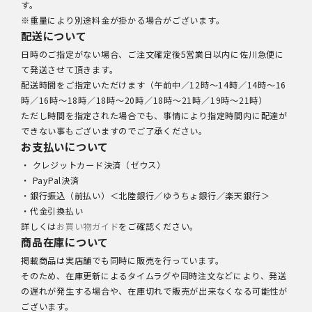
す。
※重量により別途料金が掛かる場合がございます。
配送について
日時のご指定がない場合、ご注文確定後5営業日以内に佐川急便に
て発送させて頂きます。
配送時間をご指定いただけます（午前中／12時～14時／14時～16
時／16時～18時／18時～20時／18時～21時／19時～21時）
ただし時間を指定された場合でも、事情により指定時間内に配達が
できない事もございますのでご了承ください。
お支払いについて
・ クレジットカード決済（ゼウス）
・ PayPal決済
・銀行振込（前払い）＜北陸銀行／ゆうちょ銀行／楽天銀行＞
・代金引換払い
詳しくは
お買い物ガイド
をご確認ください。
商品在庫について
掲載商品は実店舗でも同時に販売を行っています。
そのため、在庫更新によるタイムラグや同時注文などにより、発送
の遅れが発生する場合や、在庫切れで販売が出来なくなる可能性が
ございます。