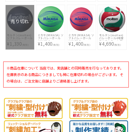
売り切れ
モルテン(molten)
ミカサ(MIKASA) ソ
ミカサ(MIKASA) ソ
モルテン(molten)
ソフトバレーボール
フトバレーボール
フトバレーボール
バレーボール4号球
S3Y1200-N
MSN78 G
MSN78 R
フリスタテック 軽
¥1,330
¥1,400
¥1,400
¥4,690
量バレーボール 全
(税別)
(税別)
(税別)
(税別)
日本小学生大会公式
試合球
※商品在庫について 当店では、実店舗との同時販売を行なっております。
在庫表示のある商品につきましても稀に在庫切れの場合がございます。 そ
の場合は、ご注文後に店舗よりご連絡差し上げます。