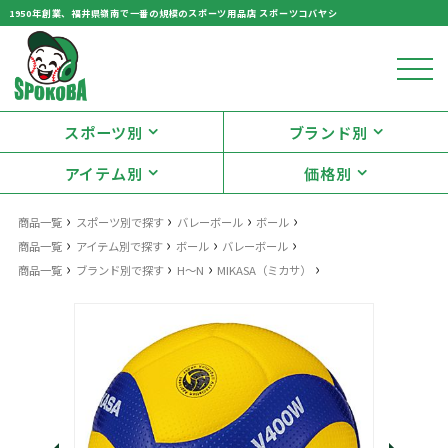
1950年創業、福井県嶺南で一番の規模のスポーツ用品店 スポーツコバヤシ
スポーツ別
ブランド別
アイテム別
価格別
›
›
›
›
商品一覧
スポーツ別で探す
バレーボール
ボール
›
›
›
›
商品一覧
アイテム別で探す
ボール
バレーボール
›
›
›
›
商品一覧
ブランド別で探す
H～N
MIKASA（ミカサ）