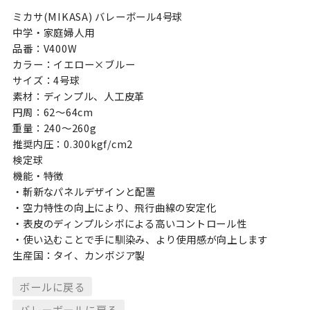
ミカサ(MIKASA) バレーボール4号球
中学・家庭婦人用
品番：V400W
カラー：イエロー×ブルー
サイズ：4号球
素材：ディンプル、人工皮革
円周：62〜64cm
重量：240〜260g
推奨内圧：0.300kgf/cm2
検定球
機能・特徴
・斬新なパネルデザインと配置
・空力特性の向上により、飛行曲線の安定化
・表皮のディンプルシボによる高いコントロール性
・使い込むことで手に馴染み、より使用感が向上します
生産国：タイ、カンボジア製
ボールに戻る
バレーボールに戻る